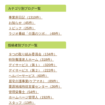
カテゴリ別ブログ一覧
事業所日記（1310件）
お知らせ（45件）
トピック（25件）
ラジオ番組「介護のツボ」（48件）
投稿者別ブログ一覧
９つの取り組み委員会（134件）
特別養護老人ホーム（318件）
デイサービス（第１）（320件）
デイサービス（第２）（222件）
ヘルパーサービス（60件）
居宅介護事業(ケアマネ）（89件）
栗原地域包括支援センター（26件）
管理栄養士（54件）
ホームページ管理人（192件）
スタッフ（13件）