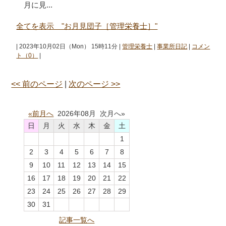
月に見...
全てを表示 "お月見団子［管理栄養士］"
| 2023年10月02日（Mon） 15時11分 |
管理栄養士
|
事業所日記
|
コメン
ト（0）
|
<< 前のページ
|
次のページ >>
«前月へ
2026年08月 次月へ»
日
月
火
水
木
金
土
1
2
3
4
5
6
7
8
9
10
11
12
13
14
15
16
17
18
19
20
21
22
23
24
25
26
27
28
29
30
31
記事一覧へ