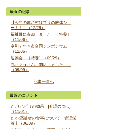
最近の記事
【今年の屋台村はブリの解体ショ
ー！！】（12/29）
福祉展に参加しました ［特養］
（11/06）
令和７年４市合同シンポジウム
（11/05）
運動会 ［特養］（09/29）
赤ちょうちん 開店しました！！
（09/09）
記事一覧へ
最近のコメント
た:リハビリの効果 [介護のつぼ]
（11/01）
たか:高齢者の食事について 管理栄
養士（06/09）