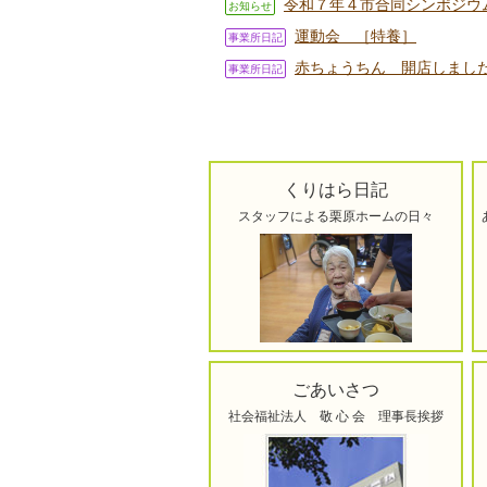
令和７年４市合同シンポジウ
お知らせ
運動会 ［特養］
事業所日記
赤ちょうちん 開店しまし
事業所日記
くりはら日記
スタッフによる栗原ホームの日々
ごあいさつ
社会福祉法人 敬 心 会 理事長挨拶