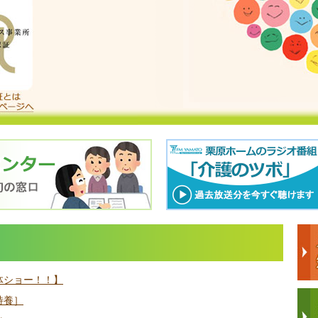
体ショー！！】
特養］