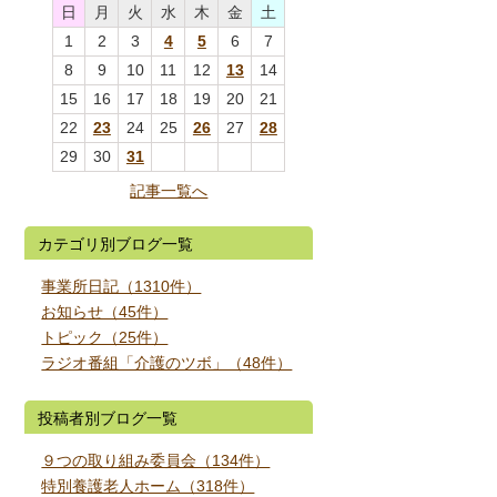
日
月
火
水
木
金
土
1
2
3
4
5
6
7
8
9
10
11
12
13
14
15
16
17
18
19
20
21
22
23
24
25
26
27
28
29
30
31
記事一覧へ
カテゴリ別ブログ一覧
事業所日記（1310件）
お知らせ（45件）
トピック（25件）
ラジオ番組「介護のツボ」（48件）
投稿者別ブログ一覧
９つの取り組み委員会（134件）
特別養護老人ホーム（318件）