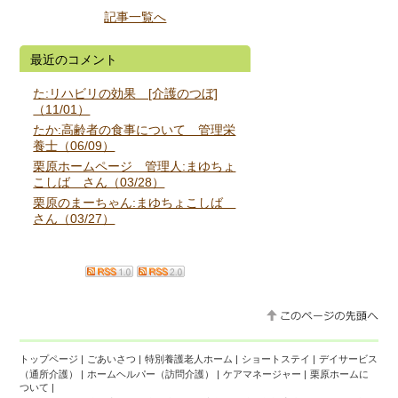
記事一覧へ
最近のコメント
た:リハビリの効果 [介護のつぼ]
（11/01）
たか:高齢者の食事について 管理栄
養士（06/09）
栗原ホームページ 管理人:まゆちょ
こしば さん（03/28）
栗原のまーちゃん:まゆちょこしば
さん（03/27）
トップページ
|
ごあいさつ
|
特別養護老人ホーム
|
ショートステイ
|
デイサービス
（通所介護）
|
ホームヘルパー（訪問介護）
|
ケアマネージャー
|
栗原ホームに
ついて
|