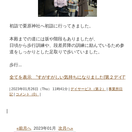
初詣で栗原神社へ初詣に行ってきました。
本殿までの道には坂や階段もありましたが、
日頃から歩行訓練や、段差昇降の訓練に励んでいるため参
道をしっかりとした足取りで歩いていました。
歩行...
全てを表示 "すがすがしい気持ちになりました[第２デイ]"
| 2023年01月26日（Thu） 11時41分 |
デイサービス（第２）
|
事業所日
記
|
コメント（0）
|
|
«前月へ
2023年01月
次月へ»