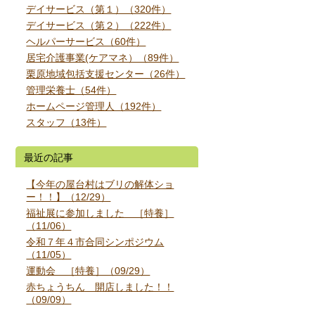
デイサービス（第１）（320件）
デイサービス（第２）（222件）
ヘルパーサービス（60件）
居宅介護事業(ケアマネ）（89件）
栗原地域包括支援センター（26件）
管理栄養士（54件）
ホームページ管理人（192件）
スタッフ（13件）
最近の記事
【今年の屋台村はブリの解体ショ
ー！！】（12/29）
福祉展に参加しました ［特養］
（11/06）
令和７年４市合同シンポジウム
（11/05）
運動会 ［特養］（09/29）
赤ちょうちん 開店しました！！
（09/09）