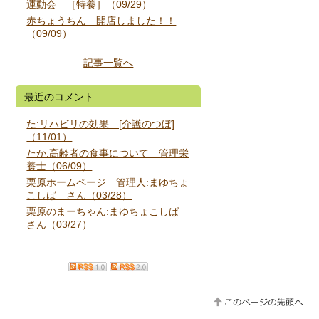
運動会 ［特養］（09/29）
赤ちょうちん 開店しました！！
（09/09）
記事一覧へ
最近のコメント
た:リハビリの効果 [介護のつぼ]
（11/01）
たか:高齢者の食事について 管理栄
養士（06/09）
栗原ホームページ 管理人:まゆちょ
こしば さん（03/28）
栗原のまーちゃん:まゆちょこしば
さん（03/27）