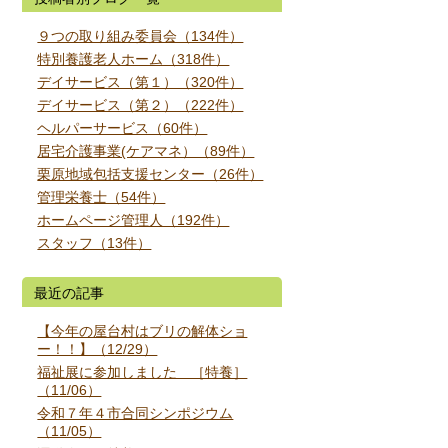
９つの取り組み委員会（134件）
特別養護老人ホーム（318件）
デイサービス（第１）（320件）
デイサービス（第２）（222件）
ヘルパーサービス（60件）
居宅介護事業(ケアマネ）（89件）
栗原地域包括支援センター（26件）
管理栄養士（54件）
ホームページ管理人（192件）
スタッフ（13件）
最近の記事
【今年の屋台村はブリの解体ショ
ー！！】（12/29）
福祉展に参加しました ［特養］
（11/06）
令和７年４市合同シンポジウム
（11/05）