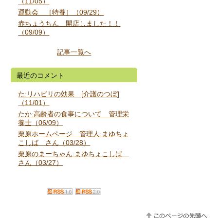
（11/05）
運動会 ［特養］（09/29）
赤ちょうちん 開店しました！！
（09/09）
記事一覧へ
最近のコメント
た:リハビリの効果 [介護のつぼ]
（11/01）
たか:高齢者の食事について 管理栄
養士（06/09）
栗原ホームページ 管理人:まゆちょ
こしば さん（03/28）
栗原のまーちゃん:まゆちょこしば
さん（03/27）