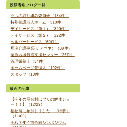
投稿者別ブログ一覧
９つの取り組み委員会（134件）
特別養護老人ホーム（318件）
デイサービス（第１）（320件）
デイサービス（第２）（222件）
ヘルパーサービス（60件）
居宅介護事業(ケアマネ）（89件）
栗原地域包括支援センター（26件）
管理栄養士（54件）
ホームページ管理人（192件）
スタッフ（13件）
最近の記事
【今年の屋台村はブリの解体ショ
ー！！】（12/29）
福祉展に参加しました ［特養］
（11/06）
令和７年４市合同シンポジウム