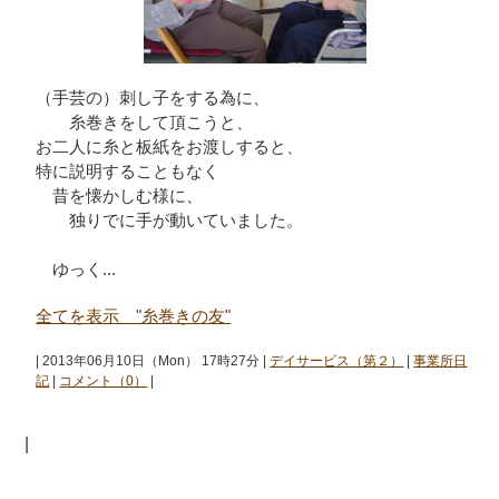
（手芸の）刺し子をする為に、
糸巻きをして頂こうと、
お二人に糸と板紙をお渡しすると、
特に説明することもなく
昔を懐かしむ様に、
独りでに手が動いていました。
ゆっく...
全てを表示 "糸巻きの友"
| 2013年06月10日（Mon） 17時27分 |
デイサービス（第２）
|
事業所日
記
|
コメント（0）
|
|