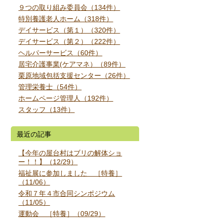
９つの取り組み委員会（134件）
特別養護老人ホーム（318件）
デイサービス（第１）（320件）
デイサービス（第２）（222件）
ヘルパーサービス（60件）
居宅介護事業(ケアマネ）（89件）
栗原地域包括支援センター（26件）
管理栄養士（54件）
ホームページ管理人（192件）
スタッフ（13件）
最近の記事
【今年の屋台村はブリの解体ショ
ー！！】（12/29）
福祉展に参加しました ［特養］
（11/06）
令和７年４市合同シンポジウム
（11/05）
運動会 ［特養］（09/29）