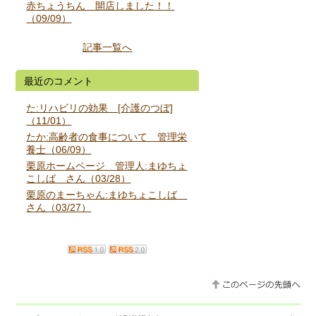
赤ちょうちん 開店しました！！
（09/09）
記事一覧へ
最近のコメント
た:リハビリの効果 [介護のつぼ]
（11/01）
たか:高齢者の食事について 管理栄
養士（06/09）
栗原ホームページ 管理人:まゆちょ
こしば さん（03/28）
栗原のまーちゃん:まゆちょこしば
さん（03/27）