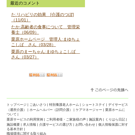
最近のコメント
た:リハビリの効果 [介護のつぼ]
（11/01）
たか:高齢者の食事について 管理栄
養士（06/09）
栗原ホームページ 管理人:まゆちょ
こしば さん（03/28）
栗原のまーちゃん:まゆちょこしば
さん（03/27）
トップページ
|
ごあいさつ
|
特別養護老人ホーム
|
ショートステイ
|
デイサービス
（通所介護）
|
ホームヘルパー（訪問介護）
|
ケアマネージャー
|
栗原ホームに
ついて
|
栗原サービスの利用実例
|
ご利用者様・ご家族様の声
|
施設案内
|
くりはら日記
|
施設概要
|
求人情報
|
介護サービスの選び方
|
お問い合わせ
|
個人情報保護に対す
る基本方針
|
職場環境に関する取り組み