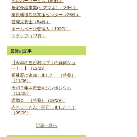
ヘルパーサービス（60件）
居宅介護事業(ケアマネ）（89件）
栗原地域包括支援センター（26件）
管理栄養士（54件）
ホームページ管理人（192件）
スタッフ（13件）
最近の記事
【今年の屋台村はブリの解体ショ
ー！！】（12/29）
福祉展に参加しました ［特養］
（11/06）
令和７年４市合同シンポジウム
（11/05）
運動会 ［特養］（09/29）
赤ちょうちん 開店しました！！
（09/09）
記事一覧へ