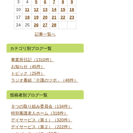
3
4
5
6
7
8
9
10
11
12
13
14
15
16
17
18
19
20
21
22
23
24
25
26
27
28
記事一覧へ
カテゴリ別ブログ一覧
事業所日記（1310件）
お知らせ（45件）
トピック（25件）
ラジオ番組「介護のツボ」（48件）
投稿者別ブログ一覧
９つの取り組み委員会（134件）
特別養護老人ホーム（318件）
デイサービス（第１）（320件）
デイサービス（第２）（222件）