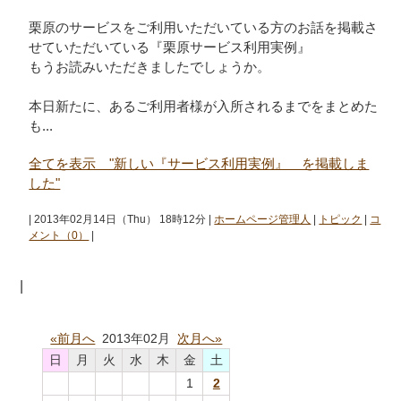
栗原のサービスをご利用いただいている方のお話を掲載さ
せていただいている『栗原サービス利用実例』
もうお読みいただきましたでしょうか。
本日新たに、あるご利用者様が入所されるまでをまとめた
も...
全てを表示 "新しい『サービス利用実例』 を掲載しま
した"
| 2013年02月14日（Thu） 18時12分 |
ホームページ管理人
|
トピック
|
コ
メント（0）
|
|
«前月へ
2013年02月
次月へ»
日
月
火
水
木
金
土
1
2