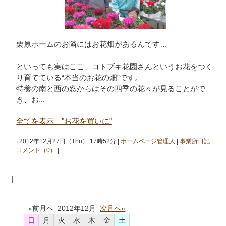
栗原ホームのお隣にはお花畑があるんです…
といっても実はここ、コトブキ花園さんというお花をつく
り育てている“本当のお花の畑”です。
特養の南と西の窓からはその四季の花々が見ることがで
き、お...
全てを表示 "お花を買いに"
| 2012年12月27日（Thu） 17時52分 |
ホームページ管理人
|
事業所日記
|
コメント（0）
|
|
«前月へ 2012年12月
次月へ»
日
月
火
水
木
金
土