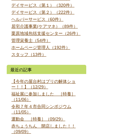
デイサービス（第１）（320件）
デイサービス（第２）（222件）
ヘルパーサービス（60件）
居宅介護事業(ケアマネ）（89件）
栗原地域包括支援センター（26件）
管理栄養士（54件）
ホームページ管理人（192件）
スタッフ（13件）
最近の記事
【今年の屋台村はブリの解体ショ
ー！！】（12/29）
福祉展に参加しました ［特養］
（11/06）
令和７年４市合同シンポジウム
（11/05）
運動会 ［特養］（09/29）
赤ちょうちん 開店しました！！
（09/09）