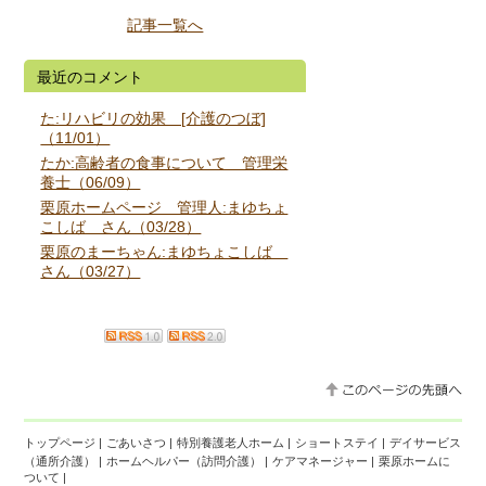
記事一覧へ
最近のコメント
た:リハビリの効果 [介護のつぼ]
（11/01）
たか:高齢者の食事について 管理栄
養士（06/09）
栗原ホームページ 管理人:まゆちょ
こしば さん（03/28）
栗原のまーちゃん:まゆちょこしば
さん（03/27）
トップページ
|
ごあいさつ
|
特別養護老人ホーム
|
ショートステイ
|
デイサービス
（通所介護）
|
ホームヘルパー（訪問介護）
|
ケアマネージャー
|
栗原ホームに
ついて
|