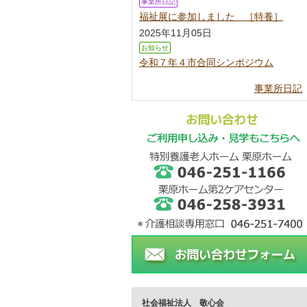
事業所日記
福祉展に参加しました ［特養］
2025年11月05日
お知らせ
令和７年４市合同シンポジウム
事業所日記
社会福祉法人 敬心会