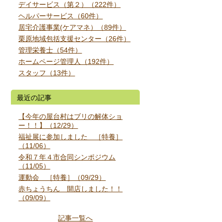
デイサービス（第２）（222件）
ヘルパーサービス（60件）
居宅介護事業(ケアマネ）（89件）
栗原地域包括支援センター（26件）
管理栄養士（54件）
ホームページ管理人（192件）
スタッフ（13件）
最近の記事
【今年の屋台村はブリの解体ショ
ー！！】（12/29）
福祉展に参加しました ［特養］
（11/06）
令和７年４市合同シンポジウム
（11/05）
運動会 ［特養］（09/29）
赤ちょうちん 開店しました！！
（09/09）
記事一覧へ