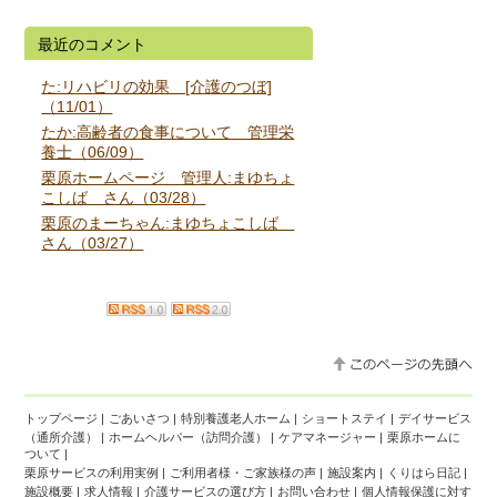
最近のコメント
た:リハビリの効果 [介護のつぼ]
（11/01）
たか:高齢者の食事について 管理栄
養士（06/09）
栗原ホームページ 管理人:まゆちょ
こしば さん（03/28）
栗原のまーちゃん:まゆちょこしば
さん（03/27）
トップページ
|
ごあいさつ
|
特別養護老人ホーム
|
ショートステイ
|
デイサービス
（通所介護）
|
ホームヘルパー（訪問介護）
|
ケアマネージャー
|
栗原ホームに
ついて
|
栗原サービスの利用実例
|
ご利用者様・ご家族様の声
|
施設案内
|
くりはら日記
|
施設概要
|
求人情報
|
介護サービスの選び方
|
お問い合わせ
|
個人情報保護に対す