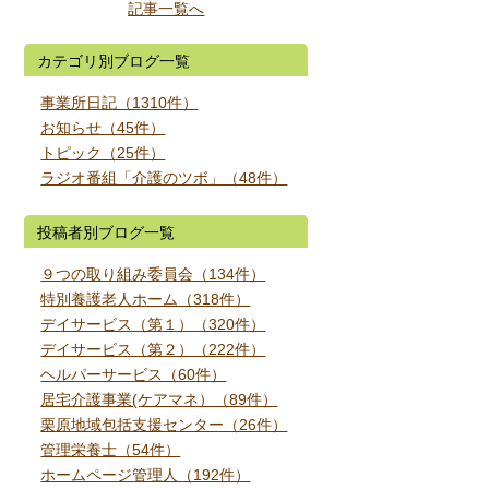
記事一覧へ
カテゴリ別ブログ一覧
事業所日記（1310件）
お知らせ（45件）
トピック（25件）
ラジオ番組「介護のツボ」（48件）
投稿者別ブログ一覧
９つの取り組み委員会（134件）
特別養護老人ホーム（318件）
デイサービス（第１）（320件）
デイサービス（第２）（222件）
ヘルパーサービス（60件）
居宅介護事業(ケアマネ）（89件）
栗原地域包括支援センター（26件）
管理栄養士（54件）
ホームページ管理人（192件）