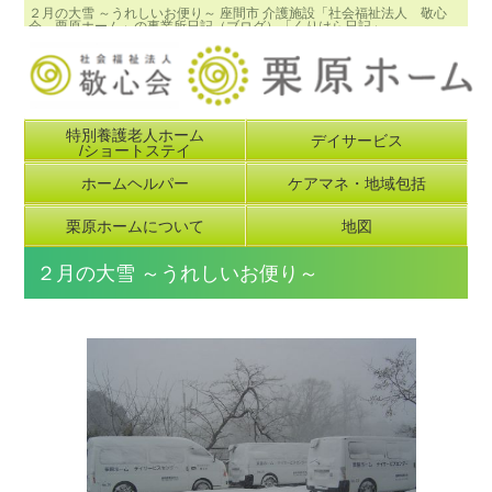
２月の大雪 ～うれしいお便り～ 座間市 介護施設「社会福祉法人 敬心
会 栗原ホーム」の事業所日記（ブログ）「くりはら日記」
特別養護老人ホーム
デイサービス
/ショートステイ
ホームヘルパー
ケアマネ・地域包括
栗原ホームについて
地図
２月の大雪 ～うれしいお便り～