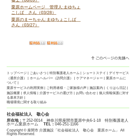
養士（06/09）
栗原ホームページ 管理人:まゆちょ
こしば さん（03/28）
栗原のまーちゃん:まゆちょこしば
さん（03/27）
トップページ
|
ごあいさつ
|
特別養護老人ホーム
|
ショートステイ
|
デイサービス
（通所介護）
|
ホームヘルパー（訪問介護）
|
ケアマネージャー
|
栗原ホームに
ついて
|
栗原サービスの利用実例
|
ご利用者様・ご家族様の声
|
施設案内
|
くりはら日記
|
施設概要
|
求人情報
|
介護サービスの選び方
|
お問い合わせ
|
個人情報保護に対す
る基本方針
|
職場環境に関する取り組み
社会福祉法人 敬心会
所在地：
〒252-0014 神奈川県座間市栗原中央6-1-18 特別養護老人
ホーム栗原ホーム
TEL：
046-251-1166
Copyright ©
座間市 介護施設「社会福祉法人 敬心会 栗原ホーム」
All
Rights Reserved.