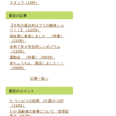
スタッフ（13件）
最近の記事
【今年の屋台村はブリの解体ショ
ー！！】（12/29）
福祉展に参加しました ［特養］
（11/06）
令和７年４市合同シンポジウム
（11/05）
運動会 ［特養］（09/29）
赤ちょうちん 開店しました！！
（09/09）
記事一覧へ
最近のコメント
た:リハビリの効果 [介護のつぼ]
（11/01）
たか:高齢者の食事について 管理栄