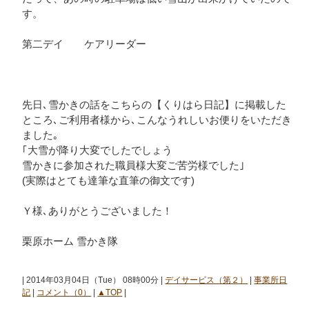
す。
第二デイ ケアリーダー
先日､雪かきの話をこちらの【くりはら日記】に掲載した
ところ､ご利用者様から､こんなうれしいお便りをいただき
ました｡
｢大雪が降り大変でしたでしょう
雪かきに参加された職員様大変ご苦労様でした｣
(実際はとても達筆な直筆の御文です)
Ｙ様､ありがとうございました！
栗原ホーム 雪かき隊
| 2014年03月04日（Tue） 08時00分 |
デイサービス（第２）
|
事業所日
記
|
コメント（0）
|
▲TOP
|