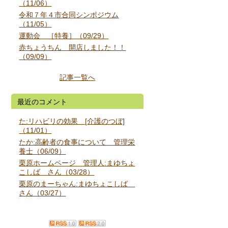
（11/06）
令和７年４市合同シンポジウム
（11/05）
運動会 ［特養］（09/29）
赤ちょうちん 開店しました！！
（09/09）
記事一覧へ
最近のコメント
た:リハビリの効果 [介護のつぼ]
（11/01）
たか:高齢者の食事について 管理栄
養士（06/09）
栗原ホームページ 管理人:まゆちょ
こしば さん（03/28）
栗原のまーちゃん:まゆちょこしば
さん（03/27）