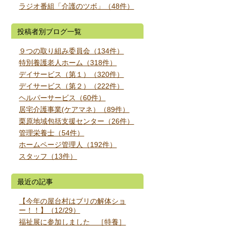
ラジオ番組「介護のツボ」（48件）
投稿者別ブログ一覧
９つの取り組み委員会（134件）
特別養護老人ホーム（318件）
デイサービス（第１）（320件）
デイサービス（第２）（222件）
ヘルパーサービス（60件）
居宅介護事業(ケアマネ）（89件）
栗原地域包括支援センター（26件）
管理栄養士（54件）
ホームページ管理人（192件）
スタッフ（13件）
最近の記事
【今年の屋台村はブリの解体ショ
ー！！】（12/29）
福祉展に参加しました ［特養］