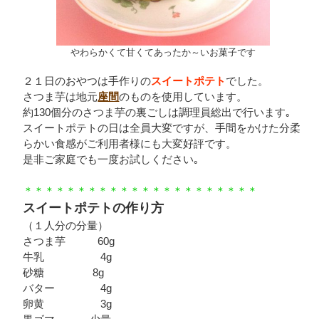
やわらかくて甘くてあったか～いお菓子です
２１日のおやつは手作りの
スイートポテト
でした。
さつま芋は地元
座間
のものを使用しています。
約130個分のさつま芋の裏ごしは調理員総出で行います｡
スイートポテトの日は全員大変ですが、手間をかけた分柔
らかい食感がご利用者様にも大変好評です。
是非ご家庭でも一度お試しください｡
＊＊＊＊＊＊＊＊＊＊＊＊＊＊＊＊＊＊＊＊＊＊
スイートポテトの作り方
（１人分の分量）
さつま芋 60g
牛乳 4g
砂糖 8g
バター 4g
卵黄 3g