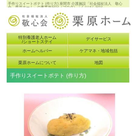
手作りスイートポテト (作り方) 座間市 介護施設「社会福祉法人 敬心
会 栗原ホーム」の事業所日記（ブログ）「くりはら日記」
特別養護老人ホーム
デイサービス
/ショートステイ
ホームヘルパー
ケアマネ・地域包括
栗原ホームについて
地図
手作りスイートポテト (作り方)