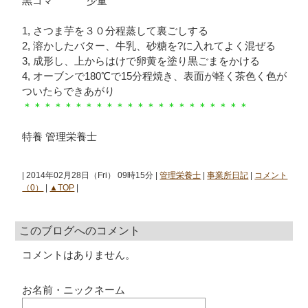
黒ゴマ 少量
1, さつま芋を３０分程蒸して裏ごしする
2, 溶かしたバター、牛乳、砂糖を?に入れてよく混ぜる
3, 成形し、上からはけで卵黄を塗り黒ごまをかける
4, オーブンで180℃で15分程焼き、表面が軽く茶色く色が
ついたらできあがり
＊＊＊＊＊＊＊＊＊＊＊＊＊＊＊＊＊＊＊＊＊＊
特養 管理栄養士
| 2014年02月28日（Fri） 09時15分 |
管理栄養士
|
事業所日記
|
コメント
（0）
|
▲TOP
|
このブログへのコメント
コメントはありません。
お名前・ニックネーム