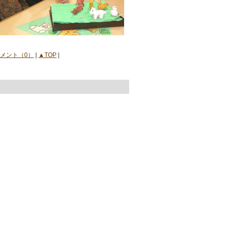
メント（0）
|
▲TOP
|