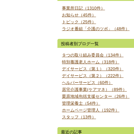
事業所日記（1310件）
お知らせ（45件）
トピック（25件）
ラジオ番組「介護のツボ」（48件）
投稿者別ブログ一覧
９つの取り組み委員会（134件）
特別養護老人ホーム（318件）
デイサービス（第１）（320件）
デイサービス（第２）（222件）
ヘルパーサービス（60件）
居宅介護事業(ケアマネ）（89件）
栗原地域包括支援センター（26件）
管理栄養士（54件）
ホームページ管理人（192件）
スタッフ（13件）
最近の記事