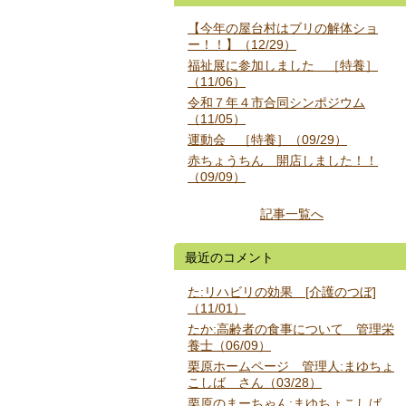
【今年の屋台村はブリの解体ショ
ー！！】（12/29）
福祉展に参加しました ［特養］
（11/06）
令和７年４市合同シンポジウム
（11/05）
運動会 ［特養］（09/29）
赤ちょうちん 開店しました！！
（09/09）
記事一覧へ
最近のコメント
た:リハビリの効果 [介護のつぼ]
（11/01）
たか:高齢者の食事について 管理栄
養士（06/09）
栗原ホームページ 管理人:まゆちょ
こしば さん（03/28）
栗原のまーちゃん:まゆちょこしば