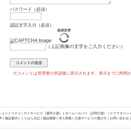
パスワード（必須）
認証文字入力（必須）
（上記画像の文字をご入力ください）
※コメントは管理者の承認後に表示されます。表示までに時間
ショートステイ
|
デイサービス（通所介護）
|
ホームヘルパー（訪問介護）
|
ケアマネージ
声
|
施設案内
|
くりはら日記
|
施設概要
|
求人情報
|
介護サービスの選び方
|
お問い合わせ
|