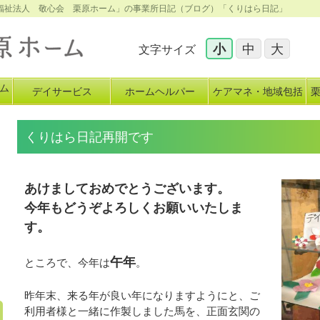
会福祉法人 敬心会 栗原ホーム」の事業所日記（ブログ）「くりはら日記」
小
中
大
文字サイズ
ム
デイサービス
ホームヘルパー
ケアマネ・地域包括
イ
くりはら日記再開です
あけましておめでとうございます。
今年もどうぞよろしくお願いいたしま
す。
午年
ところで、今年は
。
昨年末、来る年が良い年になりますようにと、ご
利用者様と一緒に作製しました馬を、正面玄関の