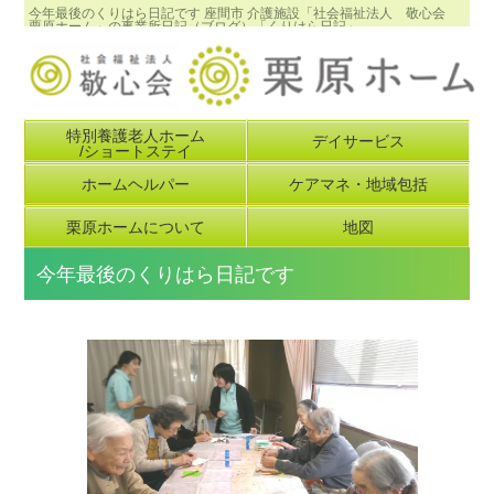
今年最後のくりはら日記です 座間市 介護施設「社会福祉法人 敬心会
栗原ホーム」の事業所日記（ブログ）「くりはら日記」
特別養護老人ホーム
デイサービス
/ショートステイ
ホームヘルパー
ケアマネ・地域包括
栗原ホームについて
地図
今年最後のくりはら日記です