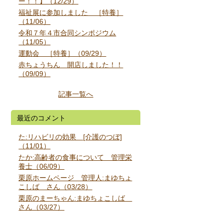
ー！！】（12/29）
福祉展に参加しました ［特養］
（11/06）
令和７年４市合同シンポジウム
（11/05）
運動会 ［特養］（09/29）
赤ちょうちん 開店しました！！
（09/09）
記事一覧へ
最近のコメント
た:リハビリの効果 [介護のつぼ]
（11/01）
たか:高齢者の食事について 管理栄
養士（06/09）
栗原ホームページ 管理人:まゆちょ
こしば さん（03/28）
栗原のまーちゃん:まゆちょこしば
さん（03/27）