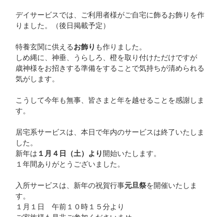
デイサービスでは、ご利用者様がご自宅に飾るお飾りを作
りました。（後日掲載予定）
特養玄関に供える
お飾り
も作りました。
しめ縄に、神垂、うらしろ、橙を取り付けただけですが
歳神様をお招きする準備をすることで気持ちが清められる
気がします。
こうして今年も無事、皆さまと年を越せることを感謝しま
す。
居宅系サービスは、本日で年内のサービスは終了いたしま
した。
新年は
１月４日（土）より
開始いたします。
１年間ありがとうございました。
入所サービスは、新年の祝賀行事
元旦祭
を開催いたしま
す。
１月１日 午前１０時１５分より