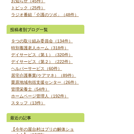
お知らせ（45件）
トピック（25件）
ラジオ番組「介護のツボ」（48件）
投稿者別ブログ一覧
９つの取り組み委員会（134件）
特別養護老人ホーム（318件）
デイサービス（第１）（320件）
デイサービス（第２）（222件）
ヘルパーサービス（60件）
居宅介護事業(ケアマネ）（89件）
栗原地域包括支援センター（26件）
管理栄養士（54件）
ホームページ管理人（192件）
スタッフ（13件）
最近の記事
【今年の屋台村はブリの解体ショ