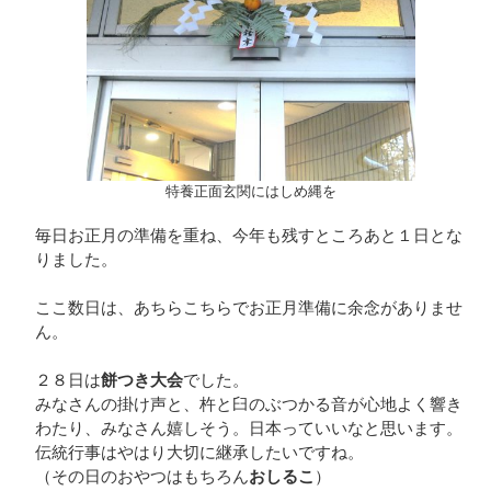
特養正面玄関にはしめ縄を
毎日お正月の準備を重ね、今年も残すところあと１日とな
りました。
ここ数日は、あちらこちらでお正月準備に余念がありませ
ん。
２８日は
餅つき大会
でした。
みなさんの掛け声と、杵と臼のぶつかる音が心地よく響き
わたり、みなさん嬉しそう。日本っていいなと思います。
伝統行事はやはり大切に継承したいですね。
（その日のおやつはもちろん
おしるこ
）