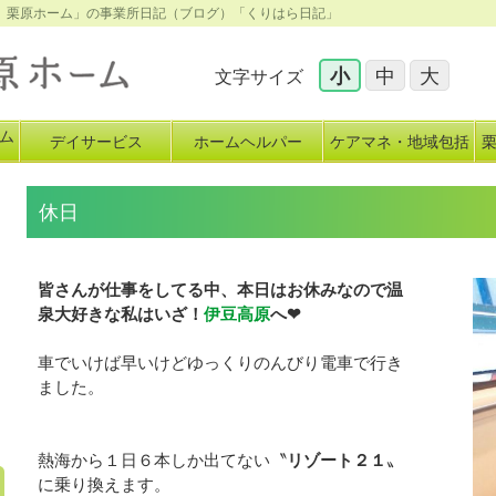
会 栗原ホーム」の事業所日記（ブログ）「くりはら日記」
小
中
大
文字サイズ
ム
デイサービス
ホームヘルパー
ケアマネ・地域包括
イ
休日
皆さんが仕事をしてる中、本日はお休みなので温
泉大好きな私はいざ！
伊豆高原
へ❤
車でいけば早いけどゆっくりのんびり電車で行き
ました。
熱海から１日６本しか出てない〝
リゾート２１
〟
に乗り換えます。