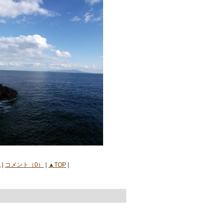
記
|
コメント（0）
|
▲TOP
|