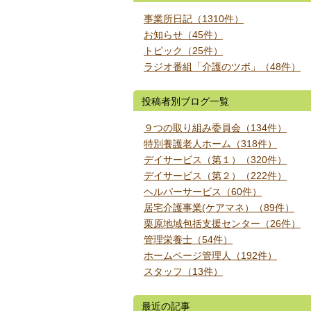
事業所日記（1310件）
お知らせ（45件）
トピック（25件）
ラジオ番組「介護のツボ」（48件）
投稿者別ブログ一覧
９つの取り組み委員会（134件）
特別養護老人ホーム（318件）
デイサービス（第１）（320件）
デイサービス（第２）（222件）
ヘルパーサービス（60件）
居宅介護事業(ケアマネ）（89件）
栗原地域包括支援センター（26件）
管理栄養士（54件）
ホームページ管理人（192件）
スタッフ（13件）
最近の記事