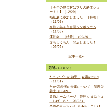
【今年の屋台村はブリの解体ショ
ー！！】（12/29）
福祉展に参加しました ［特養］
（11/06）
令和７年４市合同シンポジウム
（11/05）
運動会 ［特養］（09/29）
赤ちょうちん 開店しました！！
（09/09）
記事一覧へ
最近のコメント
た:リハビリの効果 [介護のつぼ]
（11/01）
たか:高齢者の食事について 管理栄
養士（06/09）
栗原ホームページ 管理人:まゆちょ
こしば さん（03/28）
栗原のまーちゃん:まゆちょこしば