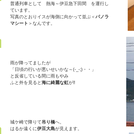
普通列車として 熱海～伊豆急下田間 を運行し
ています。
写真のとおりイスが海側に向かって並ぶ＜
パノラ
マシート
＞なんです。
雨が降ってましたが
「日頃の行いが悪いせいかな～(-_-;)・・」
と反省している間に雨もやみ
ふと外を見ると
海に綺麗な虹
が‼
城ケ崎で降りて
吊り橋
へ。
はるか遠くに
伊豆大島
が見えます。