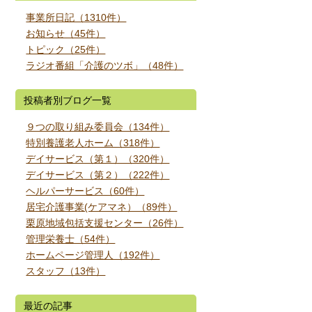
事業所日記（1310件）
お知らせ（45件）
トピック（25件）
ラジオ番組「介護のツボ」（48件）
投稿者別ブログ一覧
９つの取り組み委員会（134件）
特別養護老人ホーム（318件）
デイサービス（第１）（320件）
デイサービス（第２）（222件）
ヘルパーサービス（60件）
居宅介護事業(ケアマネ）（89件）
栗原地域包括支援センター（26件）
管理栄養士（54件）
ホームページ管理人（192件）
スタッフ（13件）
最近の記事