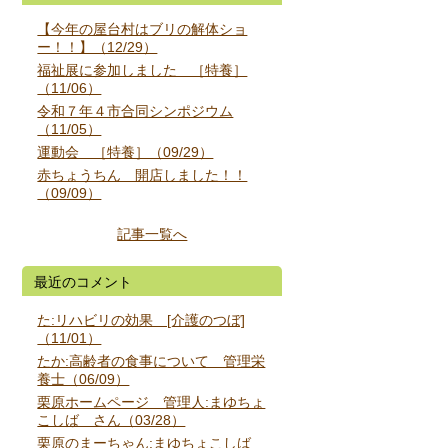
【今年の屋台村はブリの解体ショ
ー！！】（12/29）
福祉展に参加しました ［特養］
（11/06）
令和７年４市合同シンポジウム
（11/05）
運動会 ［特養］（09/29）
赤ちょうちん 開店しました！！
（09/09）
記事一覧へ
最近のコメント
た:リハビリの効果 [介護のつぼ]
（11/01）
たか:高齢者の食事について 管理栄
養士（06/09）
栗原ホームページ 管理人:まゆちょ
こしば さん（03/28）
栗原のまーちゃん:まゆちょこしば