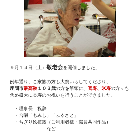
敬老会
９月１４日（土）
を開催しました。
例年通り、ご家族の方も大勢いらしてくださり、
座間市
最高齢
１０３歳
の方を筆頭に、
喜寿、米寿
の方々も
含め盛大に長寿のお祝いを行うことができました。
・理事長 祝辞
・合唱「もみじ」「ふるさと」
・ちぎり絵披露（ご利用者様・職員共同作品）
など