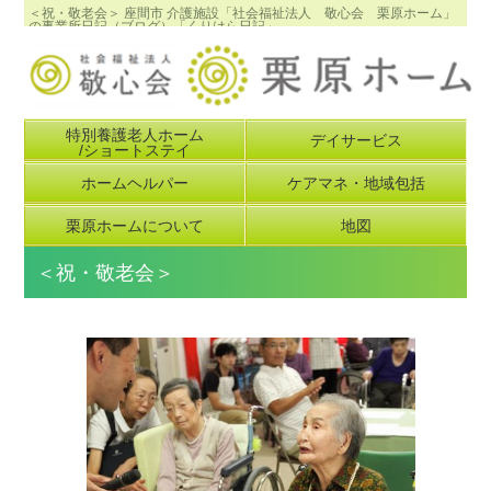
＜祝・敬老会＞ 座間市 介護施設「社会福祉法人 敬心会 栗原ホーム」
の事業所日記（ブログ）「くりはら日記」
特別養護老人ホーム
デイサービス
/ショートステイ
ホームヘルパー
ケアマネ・地域包括
栗原ホームについて
地図
＜祝・敬老会＞