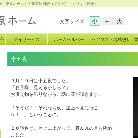
心会 栗原ホーム」の事業所日記（ブログ）「くりはら日記」
小
中
大
文字サイズ
ム
デイサービス
ホームヘルパー
ケアマネ・地域包括
イ
十五夜
９月１９日は十五夜でした。
「お月様、見えるかしら？」
お供え物を飾りながら、話に花が咲きます。
「そうだ！！それなら夜、屋上へ見に行こ
う！！」ということに。
２０時過ぎ、屋上に上がって、真ん丸の月を眺め
ました。