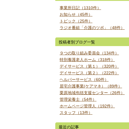
事業所日記（1310件）
お知らせ（45件）
トピック（25件）
ラジオ番組「介護のツボ」（48件）
投稿者別ブログ一覧
９つの取り組み委員会（134件）
特別養護老人ホーム（318件）
デイサービス（第１）（320件）
デイサービス（第２）（222件）
ヘルパーサービス（60件）
居宅介護事業(ケアマネ）（89件）
栗原地域包括支援センター（26件）
管理栄養士（54件）
ホームページ管理人（192件）
スタッフ（13件）
最近の記事