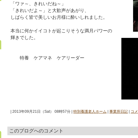
「ワァ～、きれいだね～」
「きれいだよ～」と大歓声があがり、
しばらく皆で美しいお月様に酔いしれました。
本当に何かイイコトが起こりそうな満月パワーの
輝きでした。
特養 ケアマネ ケアリーダー
| 2013年09月21日（Sat） 08時57分 |
特別養護老人ホーム
|
事業所日記
|
コメ
このブログへのコメント