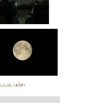
ント（0）
|
▲TOP
|