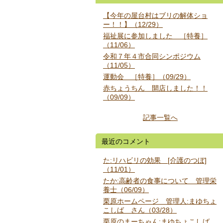
【今年の屋台村はブリの解体ショ
ー！！】（12/29）
福祉展に参加しました ［特養］
（11/06）
令和７年４市合同シンポジウム
（11/05）
運動会 ［特養］（09/29）
赤ちょうちん 開店しました！！
（09/09）
記事一覧へ
最近のコメント
た:リハビリの効果 [介護のつぼ]
（11/01）
たか:高齢者の食事について 管理栄
養士（06/09）
栗原ホームページ 管理人:まゆちょ
こしば さん（03/28）
栗原のまーちゃん:まゆちょこしば