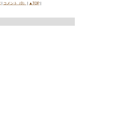
記
|
コメント（0）
|
▲TOP
|