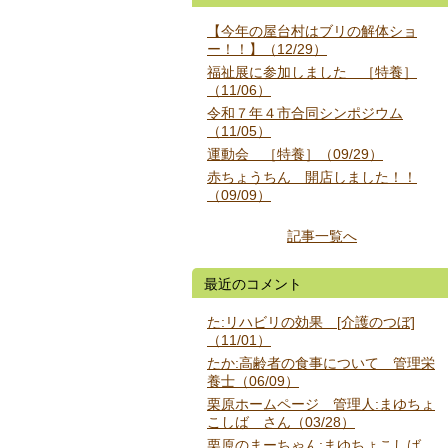
【今年の屋台村はブリの解体ショ
ー！！】（12/29）
福祉展に参加しました ［特養］
（11/06）
令和７年４市合同シンポジウム
（11/05）
運動会 ［特養］（09/29）
赤ちょうちん 開店しました！！
（09/09）
記事一覧へ
最近のコメント
た:リハビリの効果 [介護のつぼ]
（11/01）
たか:高齢者の食事について 管理栄
養士（06/09）
栗原ホームページ 管理人:まゆちょ
こしば さん（03/28）
栗原のまーちゃん:まゆちょこしば