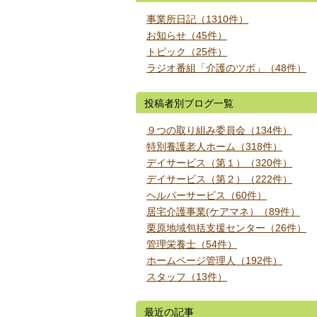
事業所日記（1310件）
お知らせ（45件）
トピック（25件）
ラジオ番組「介護のツボ」（48件）
投稿者別ブログ一覧
９つの取り組み委員会（134件）
特別養護老人ホーム（318件）
デイサービス（第１）（320件）
デイサービス（第２）（222件）
ヘルパーサービス（60件）
居宅介護事業(ケアマネ）（89件）
栗原地域包括支援センター（26件）
管理栄養士（54件）
ホームページ管理人（192件）
スタッフ（13件）
最近の記事