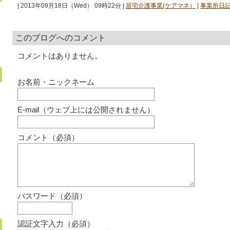
| 2013年09月18日（Wed） 09時22分 |
居宅介護事業(ケアマネ）
|
事業所日
このブログへのコメント
コメントはありません。
お名前・ニックネーム
E-mail（ウェブ上には公開されません）
コメント（必須）
パスワード（必須）
認証文字入力（必須）