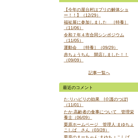
【今年の屋台村はブリの解体ショ
ー！！】（12/29）
福祉展に参加しました ［特養］
（11/06）
令和７年４市合同シンポジウム
（11/05）
運動会 ［特養］（09/29）
赤ちょうちん 開店しました！！
（09/09）
記事一覧へ
最近のコメント
た:リハビリの効果 [介護のつぼ]
（11/01）
たか:高齢者の食事について 管理栄
養士（06/09）
栗原ホームページ 管理人:まゆちょ
こしば さん（03/28）
栗原のまーちゃん:まゆちょこしば