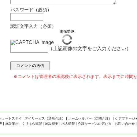
パスワード（必須）
認証文字入力（必須）
（上記画像の文字をご入力ください）
※コメントは管理者の承認後に表示されます。表示までに時間
ショートステイ
|
デイサービス（通所介護）
|
ホームヘルパー（訪問介護）
|
ケアマネージ
声
|
施設案内
|
くりはら日記
|
施設概要
|
求人情報
|
介護サービスの選び方
|
お問い合わせ
|