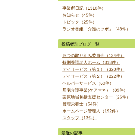
事業所日記（1310件）
お知らせ（45件）
トピック（25件）
ラジオ番組「介護のツボ」（48件）
投稿者別ブログ一覧
９つの取り組み委員会（134件）
特別養護老人ホーム（318件）
デイサービス（第１）（320件）
デイサービス（第２）（222件）
ヘルパーサービス（60件）
居宅介護事業(ケアマネ）（89件）
栗原地域包括支援センター（26件）
管理栄養士（54件）
ホームページ管理人（192件）
スタッフ（13件）
最近の記事