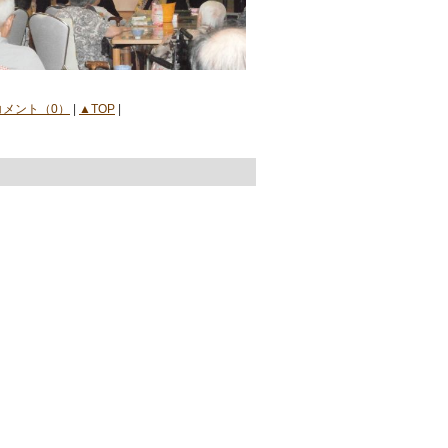
コメント（0）
|
▲TOP
|