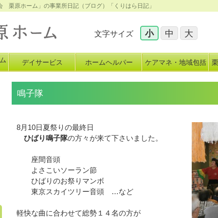
心会 栗原ホーム」の事業所日記（ブログ）「くりはら日記」
小
中
大
文字サイズ
ム
デイサービス
ホームヘルパー
ケアマネ・地域包括
イ
鳴子隊
8月10日夏祭りの最終日
ひばり鳴子隊
の方々が来て下さいました。
座間音頭
よさこいソーラン節
ひばりのお祭りマンボ
東京スカイツリー音頭 …など
軽快な曲に合わせて総勢１４名の方が