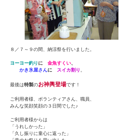
８／７～９の間、納涼祭を行いました。
ヨーヨー釣り
に
金魚すくい
、
かき氷屋さん
に
スイカ割り
。
お神輿登場
最後は
特製
の
です！
ご利用者様、ボランティアさん、職員、
みんな笑顔笑顔の３日間でした♪
ご利用者様からは
「うれしかった」
「久し振りに童心に返った」