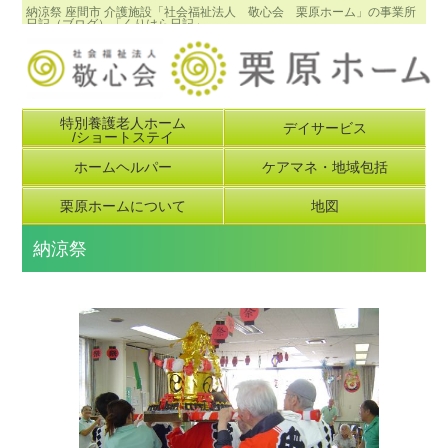
納涼祭 座間市 介護施設「社会福祉法人 敬心会 栗原ホーム」の事業所
日記（ブログ）「くりはら日記」
特別養護老人ホーム
デイサービス
/ショートステイ
ホームヘルパー
ケアマネ・地域包括
栗原ホームについて
地図
納涼祭