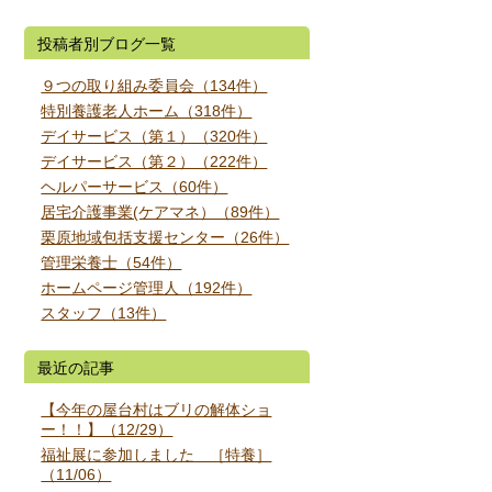
投稿者別ブログ一覧
９つの取り組み委員会（134件）
特別養護老人ホーム（318件）
デイサービス（第１）（320件）
デイサービス（第２）（222件）
ヘルパーサービス（60件）
居宅介護事業(ケアマネ）（89件）
栗原地域包括支援センター（26件）
管理栄養士（54件）
ホームページ管理人（192件）
スタッフ（13件）
最近の記事
【今年の屋台村はブリの解体ショ
ー！！】（12/29）
福祉展に参加しました ［特養］
（11/06）