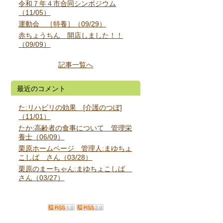
令和７年４市合同シンポジウム
（11/05）
運動会 ［特養］（09/29）
赤ちょうちん 開店しました！！
（09/09）
記事一覧へ
最近のコメント
た:リハビリの効果 [介護のつぼ]
（11/01）
たか:高齢者の食事について 管理栄
養士（06/09）
栗原ホームページ 管理人:まゆちょ
こしば さん（03/28）
栗原のまーちゃん:まゆちょこしば
さん（03/27）