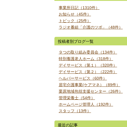
事業所日記（1310件）
お知らせ（45件）
トピック（25件）
ラジオ番組「介護のツボ」（48件）
投稿者別ブログ一覧
９つの取り組み委員会（134件）
特別養護老人ホーム（318件）
デイサービス（第１）（320件）
デイサービス（第２）（222件）
ヘルパーサービス（60件）
居宅介護事業(ケアマネ）（89件）
栗原地域包括支援センター（26件）
管理栄養士（54件）
ホームページ管理人（192件）
スタッフ（13件）
最近の記事