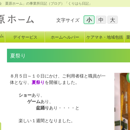
心会 栗原ホーム」の事業所日記（ブログ）「くりはら日記」
小
中
大
文字サイズ
ム
デイサービス
ホームヘルパー
ケアマネ・地域包括
イ
夏祭り
８月５日～１０日にかけ、ご利用者様と職員が一
体となり、
夏祭り
を開催しました。
ショー
あり、
ゲーム
あり、
盆踊り
あり・・・・と
楽しい１週間となりました。