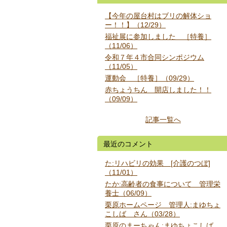
【今年の屋台村はブリの解体ショ
ー！！】（12/29）
福祉展に参加しました ［特養］
（11/06）
令和７年４市合同シンポジウム
（11/05）
運動会 ［特養］（09/29）
赤ちょうちん 開店しました！！
（09/09）
記事一覧へ
最近のコメント
た:リハビリの効果 [介護のつぼ]
（11/01）
たか:高齢者の食事について 管理栄
養士（06/09）
栗原ホームページ 管理人:まゆちょ
こしば さん（03/28）
栗原のまーちゃん:まゆちょこしば