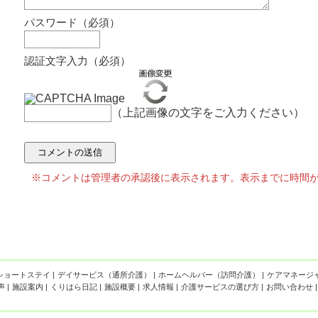
パスワード（必須）
認証文字入力（必須）
（上記画像の文字をご入力ください）
※コメントは管理者の承認後に表示されます。表示までに時間
ショートステイ
|
デイサービス（通所介護）
|
ホームヘルパー（訪問介護）
|
ケアマネージ
声
|
施設案内
|
くりはら日記
|
施設概要
|
求人情報
|
介護サービスの選び方
|
お問い合わせ
|