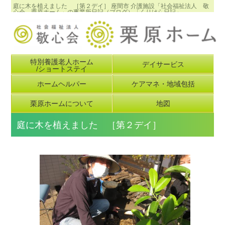
庭に木を植えました ［第２デイ］ 座間市 介護施設「社会福祉法人 敬
心会 栗原ホーム」の事業所日記（ブログ）「くりはら日記」
特別養護老人ホーム
デイサービス
/ショートステイ
ホームヘルパー
ケアマネ・地域包括
栗原ホームについて
地図
庭に木を植えました ［第２デイ］