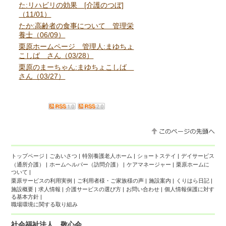
た:リハビリの効果 [介護のつぼ]
（11/01）
たか:高齢者の食事について 管理栄
養士（06/09）
栗原ホームページ 管理人:まゆちょ
こしば さん（03/28）
栗原のまーちゃん:まゆちょこしば
さん（03/27）
トップページ
|
ごあいさつ
|
特別養護老人ホーム
|
ショートステイ
|
デイサービス
（通所介護）
|
ホームヘルパー（訪問介護）
|
ケアマネージャー
|
栗原ホームに
ついて
|
栗原サービスの利用実例
|
ご利用者様・ご家族様の声
|
施設案内
|
くりはら日記
|
施設概要
|
求人情報
|
介護サービスの選び方
|
お問い合わせ
|
個人情報保護に対す
る基本方針
|
職場環境に関する取り組み
社会福祉法人 敬心会