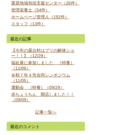
栗原地域包括支援センター（26件）
管理栄養士（54件）
ホームページ管理人（192件）
スタッフ（13件）
最近の記事
【今年の屋台村はブリの解体ショ
ー！！】（12/29）
福祉展に参加しました ［特養］
（11/06）
令和７年４市合同シンポジウム
（11/05）
運動会 ［特養］（09/29）
赤ちょうちん 開店しました！！
（09/09）
記事一覧へ
最近のコメント