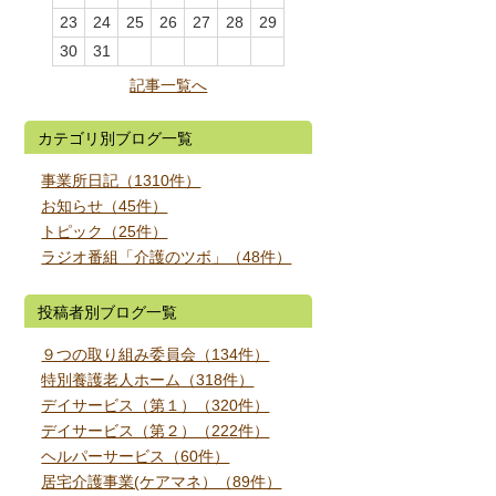
23
24
25
26
27
28
29
30
31
記事一覧へ
カテゴリ別ブログ一覧
事業所日記（1310件）
お知らせ（45件）
トピック（25件）
ラジオ番組「介護のツボ」（48件）
投稿者別ブログ一覧
９つの取り組み委員会（134件）
特別養護老人ホーム（318件）
デイサービス（第１）（320件）
デイサービス（第２）（222件）
ヘルパーサービス（60件）
居宅介護事業(ケアマネ）（89件）