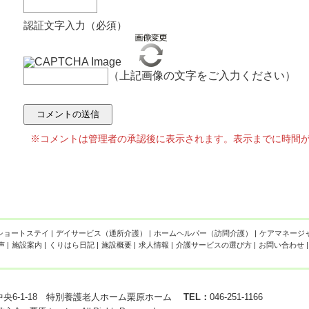
認証文字入力（必須）
（上記画像の文字をご入力ください）
※コメントは管理者の承認後に表示されます。表示までに時間
ショートステイ
|
デイサービス（通所介護）
|
ホームヘルパー（訪問介護）
|
ケアマネージ
声
|
施設案内
|
くりはら日記
|
施設概要
|
求人情報
|
介護サービスの選び方
|
お問い合わせ
|
原中央6-1-18 特別養護老人ホーム栗原ホーム
TEL：
046-251-1166