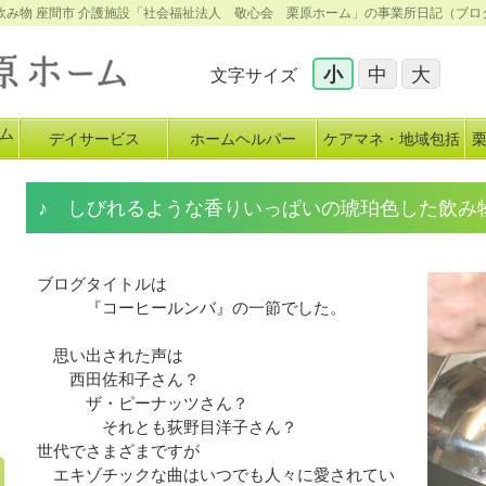
飲み物 座間市 介護施設「社会福祉法人 敬心会 栗原ホーム」の事業所日記（ブロ
小
中
大
文字サイズ
ム
デイサービス
ホームヘルパー
ケアマネ・地域包括
イ
♪ しびれるような香りいっぱいの琥珀色した飲み
ブログタイトルは
『コーヒールンバ』の一節でした。
思い出された声は
西田佐和子さん？
ザ・ピーナッツさん？
それとも荻野目洋子さん？
世代でさまざまですが
エキゾチックな曲はいつでも人々に愛されてい