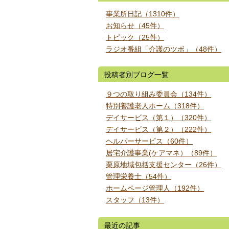
事業所日記（1310件）
お知らせ（45件）
トピック（25件）
ラジオ番組「介護のツボ」（48件）
投稿者別ブログ一覧
９つの取り組み委員会（134件）
特別養護老人ホーム（318件）
デイサービス（第１）（320件）
デイサービス（第２）（222件）
ヘルパーサービス（60件）
居宅介護事業(ケアマネ）（89件）
栗原地域包括支援センター（26件）
管理栄養士（54件）
ホームページ管理人（192件）
スタッフ（13件）
最近の記事