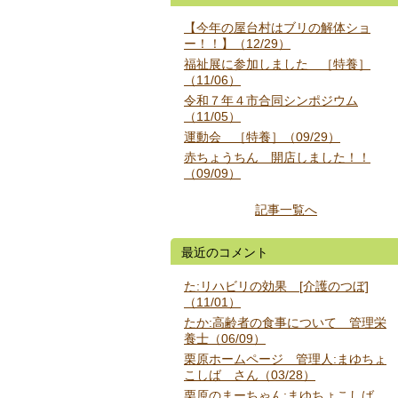
【今年の屋台村はブリの解体ショ
ー！！】（12/29）
福祉展に参加しました ［特養］
（11/06）
令和７年４市合同シンポジウム
（11/05）
運動会 ［特養］（09/29）
赤ちょうちん 開店しました！！
（09/09）
記事一覧へ
最近のコメント
た:リハビリの効果 [介護のつぼ]
（11/01）
たか:高齢者の食事について 管理栄
養士（06/09）
栗原ホームページ 管理人:まゆちょ
こしば さん（03/28）
栗原のまーちゃん:まゆちょこしば