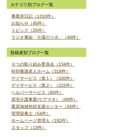
カテゴリ別ブログ一覧
事業所日記（1310件）
お知らせ（45件）
トピック（25件）
ラジオ番組「介護のツボ」（48件）
投稿者別ブログ一覧
９つの取り組み委員会（134件）
特別養護老人ホーム（318件）
デイサービス（第１）（320件）
デイサービス（第２）（222件）
ヘルパーサービス（60件）
居宅介護事業(ケアマネ）（89件）
栗原地域包括支援センター（26件）
管理栄養士（54件）
ホームページ管理人（192件）
スタッフ（13件）