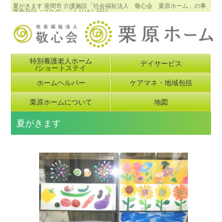
夏がきます 座間市 介護施設「社会福祉法人 敬心会 栗原ホーム」の事
業所日記（ブログ）「くりはら日記」
特別養護老人ホーム
デイサービス
/ショートステイ
ホームヘルパー
ケアマネ・地域包括
栗原ホームについて
地図
夏がきます