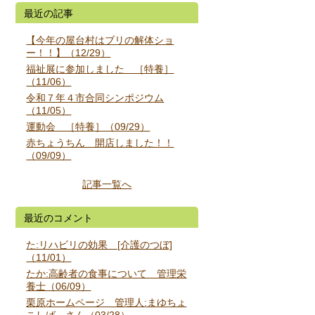
最近の記事
【今年の屋台村はブリの解体ショ
ー！！】（12/29）
福祉展に参加しました ［特養］
（11/06）
令和７年４市合同シンポジウム
（11/05）
運動会 ［特養］（09/29）
赤ちょうちん 開店しました！！
（09/09）
記事一覧へ
最近のコメント
た:リハビリの効果 [介護のつぼ]
（11/01）
たか:高齢者の食事について 管理栄
養士（06/09）
栗原ホームページ 管理人:まゆちょ