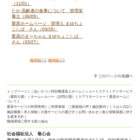
（11/01）
たか:高齢者の食事について 管理栄
養士（06/09）
栗原ホームページ 管理人:まゆちょ
こしば さん（03/28）
栗原のまーちゃん:まゆちょこしば
さん（03/27）
トップページ
|
ごあいさつ
|
特別養護老人ホーム
|
ショートステイ
|
デイサービス
（通所介護）
|
ホームヘルパー（訪問介護）
|
ケアマネージャー
|
栗原ホームに
ついて
|
栗原サービスの利用実例
|
ご利用者様・ご家族様の声
|
施設案内
|
くりはら日記
|
施設概要
|
求人情報
|
介護サービスの選び方
|
お問い合わせ
|
個人情報保護に対す
る基本方針
|
職場環境に関する取り組み
社会福祉法人 敬心会