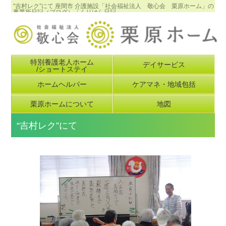
“吉村レク”にて 座間市 介護施設「社会福祉法人 敬心会 栗原ホーム」の
事業所日記（ブログ）「くりはら日記」
特別養護老人ホーム
デイサービス
/ショートステイ
ホームヘルパー
ケアマネ・地域包括
栗原ホームについて
地図
“吉村レク”にて