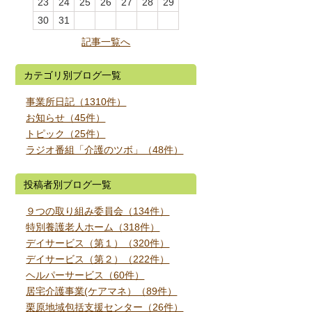
23
24
25
26
27
28
29
30
31
記事一覧へ
カテゴリ別ブログ一覧
事業所日記（1310件）
お知らせ（45件）
トピック（25件）
ラジオ番組「介護のツボ」（48件）
投稿者別ブログ一覧
９つの取り組み委員会（134件）
特別養護老人ホーム（318件）
デイサービス（第１）（320件）
デイサービス（第２）（222件）
ヘルパーサービス（60件）
居宅介護事業(ケアマネ）（89件）
栗原地域包括支援センター（26件）