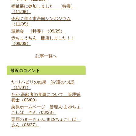
福祉展に参加しました ［特養］
（11/06）
令和７年４市合同シンポジウム
（11/05）
運動会 ［特養］（09/29）
赤ちょうちん 開店しました！！
（09/09）
記事一覧へ
最近のコメント
た:リハビリの効果 [介護のつぼ]
（11/01）
たか:高齢者の食事について 管理栄
養士（06/09）
栗原ホームページ 管理人:まゆちょ
こしば さん（03/28）
栗原のまーちゃん:まゆちょこしば
さん（03/27）