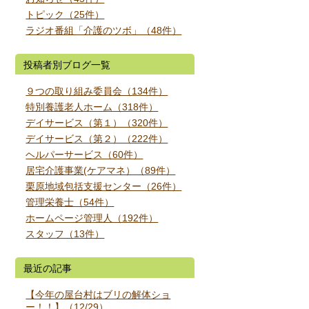
トピック（25件）
ラジオ番組「介護のツボ」（48件）
投稿者別ブログ一覧
９つの取り組み委員会（134件）
特別養護老人ホーム（318件）
デイサービス（第１）（320件）
デイサービス（第２）（222件）
ヘルパーサービス（60件）
居宅介護事業(ケアマネ）（89件）
栗原地域包括支援センター（26件）
管理栄養士（54件）
ホームページ管理人（192件）
スタッフ（13件）
最近の記事
【今年の屋台村はブリの解体ショ
ー！！】（12/29）