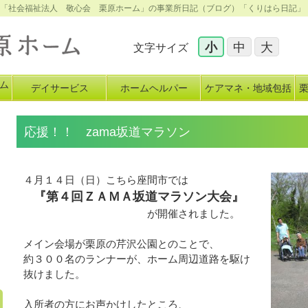
施設「社会福祉法人 敬心会 栗原ホーム」の事業所日記（ブログ）「くりはら日記」
小
中
大
文字サイズ
ム
デイサービス
ホームヘルパー
ケアマネ・地域包括
イ
応援！！ zama坂道マラソン
４月１４日（日）こちら座間市では
『第４回ＺＡＭＡ坂道マラソン大会』
が開催されました。
メイン会場が栗原の芹沢公園とのことで、
約３００名のランナーが、ホーム周辺道路を駆け
抜けました。
入所者の方にお声かけしたところ、