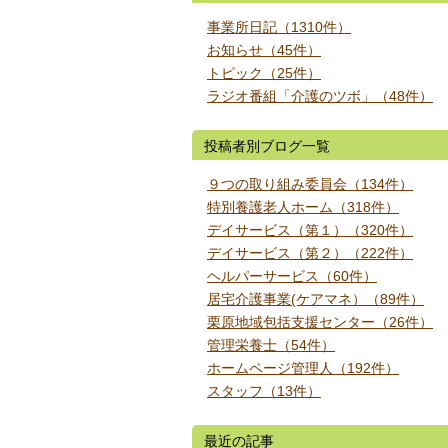
事業所日記（1310件）
お知らせ（45件）
トピック（25件）
ラジオ番組「介護のツボ」（48件）
投稿者別ブログ一覧
９つの取り組み委員会（134件）
特別養護老人ホーム（318件）
デイサービス（第１）（320件）
デイサービス（第２）（222件）
ヘルパーサービス（60件）
居宅介護事業(ケアマネ）（89件）
栗原地域包括支援センター（26件）
管理栄養士（54件）
ホームページ管理人（192件）
スタッフ（13件）
最近の記事