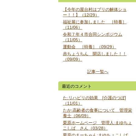
【今年の屋台村はブリの解体ショ
ー！！】（12/29）
福祉展に参加しました ［特養］
（11/06）
令和７年４市合同シンポジウム
（11/05）
運動会 ［特養］（09/29）
赤ちょうちん 開店しました！！
（09/09）
記事一覧へ
最近のコメント
た:リハビリの効果 [介護のつぼ]
（11/01）
たか:高齢者の食事について 管理栄
養士（06/09）
栗原ホームページ 管理人:まゆちょ
こしば さん（03/28）
栗原のまーちゃん:まゆちょこしば