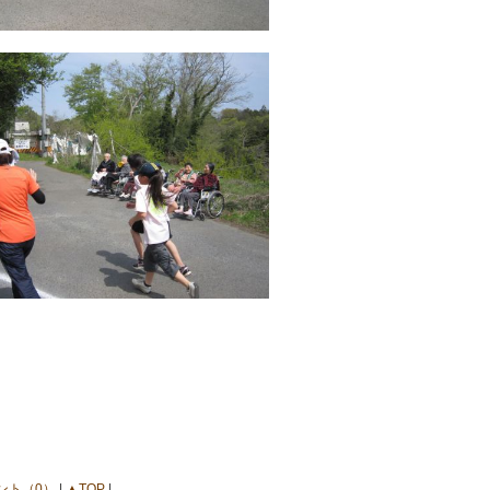
ント（0）
|
▲TOP
|