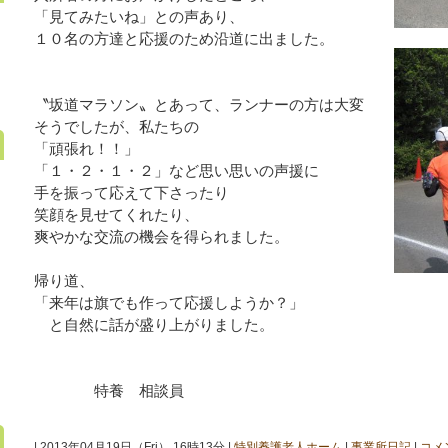
「見てみたいね」との声あり、
１０名の方達と応援のため沿道に出ました。
〝坂道マラソン〟とあって、ランナーの方は大変
そうでしたが、私たちの
「頑張れ！！」
「１・２・１・２」など思い思いの声援に
手を振って応えて下さったり
笑顔を見せてくれたり、
爽やかな交流の機会を得られました。
帰り道、
「来年は旗でも作って応援しようか？」
と自然に話が盛り上がりました。
特養 相談員
| 2013年04月19日（Fri） 16時13分 |
特別養護老人ホーム
|
事業所日記
|
コメ