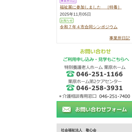
事業所日記
福祉展に参加しました ［特養］
2025年11月05日
お知らせ
令和７年４市合同シンポジウム
事業所日記
社会福祉法人 敬心会