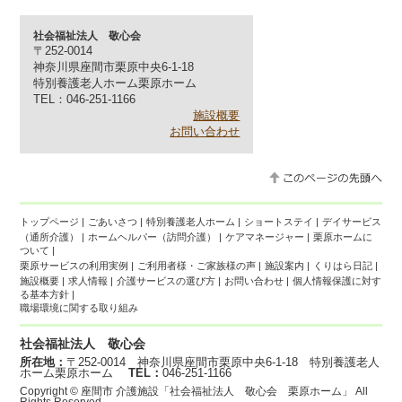
社会福祉法人 敬心会
〒252-0014
神奈川県座間市栗原中央6-1-18
特別養護老人ホーム栗原ホーム
TEL：046-251-1166
施設概要
お問い合わせ
トップページ
|
ごあいさつ
|
特別養護老人ホーム
|
ショートステイ
|
デイサービス
（通所介護）
|
ホームヘルパー（訪問介護）
|
ケアマネージャー
|
栗原ホームに
ついて
|
栗原サービスの利用実例
|
ご利用者様・ご家族様の声
|
施設案内
|
くりはら日記
|
施設概要
|
求人情報
|
介護サービスの選び方
|
お問い合わせ
|
個人情報保護に対す
る基本方針
|
職場環境に関する取り組み
社会福祉法人 敬心会
所在地：
〒252-0014 神奈川県座間市栗原中央6-1-18 特別養護老人
ホーム栗原ホーム
TEL：
046-251-1166
Copyright ©
座間市 介護施設「社会福祉法人 敬心会 栗原ホーム」
All