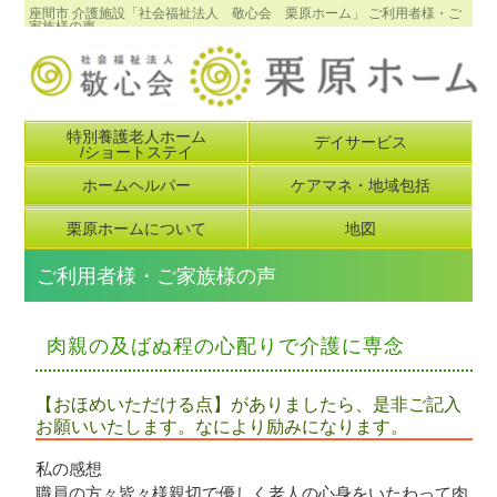
座間市 介護施設「社会福祉法人 敬心会 栗原ホーム」 ご利用者様・ご
家族様の声
特別養護老人ホーム
デイサービス
/ショートステイ
ホームヘルパー
ケアマネ・地域包括
栗原ホームについて
地図
ご利用者様・ご家族様の声
肉親の及ばぬ程の心配りで介護に専念
【おほめいただける点】がありましたら、是非ご記入
お願いいたします。なにより励みになります。
私の感想
職員の方々皆々様親切で優しく老人の心身をいたわって肉