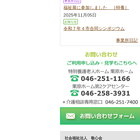
事業所日記
福祉展に参加しました ［特養］
2025年11月05日
お知らせ
令和７年４市合同シンポジウム
事業所日記
社会福祉法人 敬心会