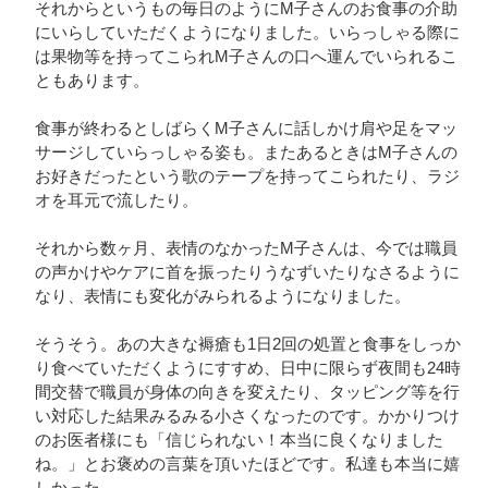
それからというもの毎日のようにМ子さんのお食事の介助
にいらしていただくようになりました。いらっしゃる際に
は果物等を持ってこられМ子さんの口へ運んでいられるこ
ともあります。
食事が終わるとしばらくМ子さんに話しかけ肩や足をマッ
サージしていらっしゃる姿も。またあるときはМ子さんの
お好きだったという歌のテープを持ってこられたり、ラジ
オを耳元で流したり。
それから数ヶ月、表情のなかったМ子さんは、今では職員
の声かけやケアに首を振ったりうなずいたりなさるように
なり、表情にも変化がみられるようになりました。
そうそう。あの大きな褥瘡も1日2回の処置と食事をしっか
り食べていただくようにすすめ、日中に限らず夜間も24時
間交替で職員が身体の向きを変えたり、タッピング等を行
い対応した結果みるみる小さくなったのです。かかりつけ
のお医者様にも「信じられない！本当に良くなりました
ね。」とお褒めの言葉を頂いたほどです。私達も本当に嬉
しかった。