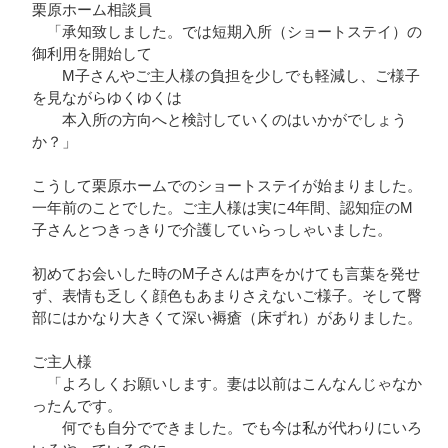
栗原ホーム相談員
「承知致しました。では短期入所（ショートステイ）の
御利用を開始して
М子さんやご主人様の負担を少しでも軽減し、ご様子
を見ながらゆくゆくは
本入所の方向へと検討していくのはいかがでしょう
か？」
こうして栗原ホームでのショートステイが始まりました。
一年前のことでした。ご主人様は実に4年間、認知症のM
子さんとつきっきりで介護していらっしゃいました。
初めてお会いした時のМ子さんは声をかけても言葉を発せ
ず、表情も乏しく顔色もあまりさえないご様子。そして臀
部にはかなり大きくて深い褥瘡（床ずれ）がありました。
ご主人様
「よろしくお願いします。妻は以前はこんなんじゃなか
ったんです。
何でも自分でできました。でも今は私が代わりにいろ