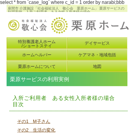
select * from `case_log` where c_id = 1 order by narabi;bbb
座間市 介護施設「社会福祉法人 敬心会 栗原ホーム」 栗原サービスの
利用実例 入所ご利用者 ある女性入所者様の場合
特別養護老人ホーム
デイサービス
/ショートステイ
ホームヘルパー
ケアマネ・地域包括
栗原ホームについて
地図
栗原サービスの利用実例
入所ご利用者 ある女性入所者様の場合
目次
その1 М子さん
その2 生活の変化