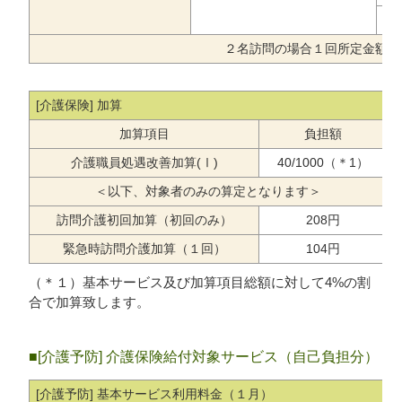
２名訪問の場合１回所定金額の
[介護保険] 加算
加算項目
負担額
介護職員処遇改善加算(Ⅰ)
40/1000（＊1）
＜以下、対象者のみの算定となります＞
訪問介護初回加算（初回のみ）
208円
緊急時訪問介護加算（１回）
104円
（＊１）基本サービス及び加算項目総額に対して4%の割
合で加算致します。
■
[介護予防]
介護保険給付対象サービス（自己負担分）
[介護予防] 基本サービス利用料金（１月）